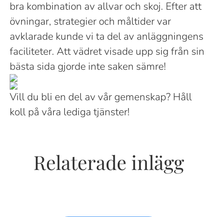
bra kombination av allvar och skoj. Efter att
övningar, strategier och måltider var
avklarade kunde vi ta del av anläggningens
faciliteter. Att vädret visade upp sig från sin
bästa sida gjorde inte saken sämre!
Vill du bli en del av vår gemenskap? Håll
koll på våra lediga tjänster!
Relaterade inlägg
Lär känna en av våra
NetOps 2.0 - nästa generations
Möt Don - 1 år senare
seniorkonsulter, Fredrick.
nätverksingenjör