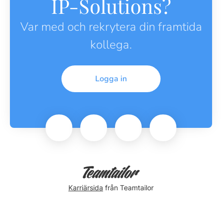
IP-Solutions?
Var med och rekrytera din framtida
kollega.
Logga in
Karriärsida
från Teamtailor