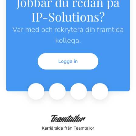
Jobbar du redan på
IP-Solutions?
Var med och rekrytera din framtida
kollega.
Logga in
Karriärsida
från Teamtailor