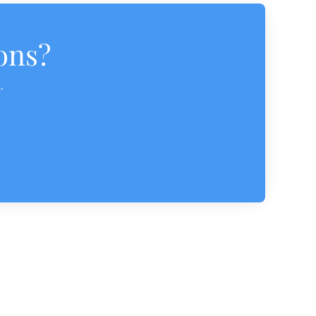
ons?
.