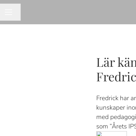
Dela sidan
KARRIÄRMENY
Lär kän
Fredric
Fredrick har 
kunskaper ino
med pedagogis
som ”Årets IP