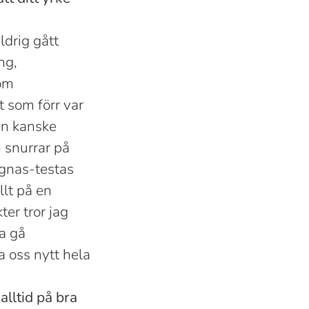
ldrig gått
ng,
 om
t som förr var
en kanske
 snurrar på
ignas-testas
llt på en
er tror jag
a gå
a oss nytt hela
alltid på bra