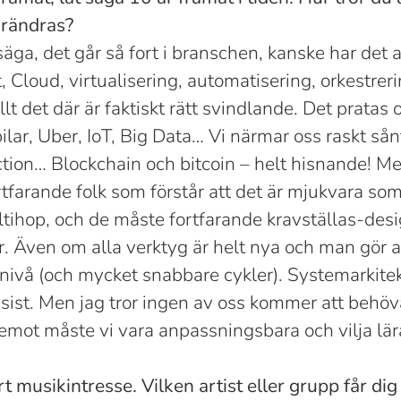
örändras?
 säga, det går så fort i branschen, kanske har det a
t, Cloud, virtualisering, automatisering, orkestreri
llt det där är faktiskt rätt svindlande. Det pratas
ilar, Uber, IoT, Big Data… Vi närmar oss raskt sån
ction… Blockchain och bitcoin – helt hisnande! M
tfarande folk som förstår att det är mjukvara som
ltihop, och de måste fortfarande kravställas-des
r. Även om alla verktyg är helt nya och man gör a
ivå (och mycket snabbare cykler). Systemarkitekt
sist. Men jag tror ingen av oss kommer att behöv
emot måste vi vara anpassningsbara och vilja lär
rt musikintresse. Vilken artist eller grupp får dig 