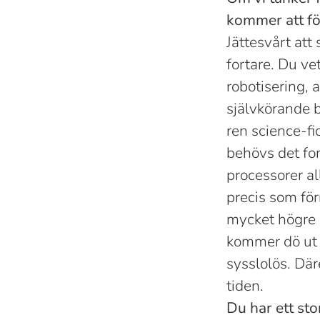
kommer att f
Jättesvårt att
fortare. Du ve
robotisering, a
självkörande b
ren science-fi
behövs det for
processorer al
precis som för
mycket högre n
kommer dö ut 
sysslolös. Där
tiden.
Du har ett sto