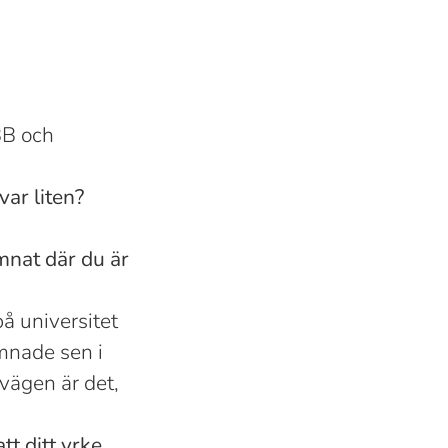
BB och
var liten?
amnat där du är
på universitet
amnade sen i
 vägen är det,
tt ditt yrke