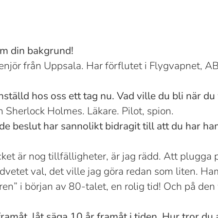
om din bakgrund!
enjör från Uppsala. Har förflutet i Flygvapnet, A
ställd hos oss ett tag nu. Vad ville du bli när du 
 Sherlock Holmes. Läkare. Pilot, spion.
e beslut har sannolikt bidragit till att du har h
et är nog tillfälligheter, är jag rädd. Att plugga 
dvetet val, det ville jag göra redan som liten. H
ren” i början av 80-talet, en rolig tid! Och på den
ramåt, låt säga 10 år framåt i tiden. Hur tror du a