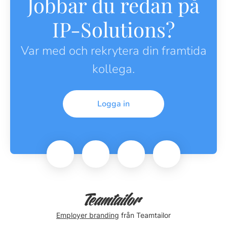
Jobbar du redan på
IP-Solutions?
Var med och rekrytera din framtida
kollega.
Logga in
Employer branding
från Teamtailor